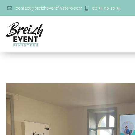
contact@breizheventfinistere.com
06 34 90 20 34