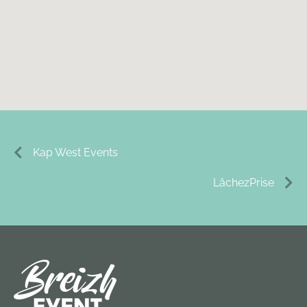
Kap West Events
LâchezPrise