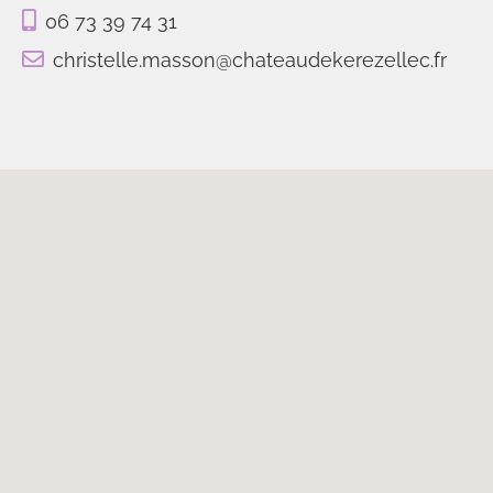
06 73 39 74 31
christelle.masson@chateaudekerezellec.fr