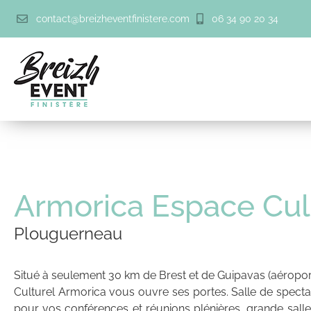
contact@breizheventfinistere.com
06 34 90 20 34
Armorica Espace Cul
Plouguerneau
Situé à seulement 30 km de Brest et de Guipavas (aéropor
Culturel Armorica
vous ouvre ses portes. Salle de specta
pour vos conférences et réunions plénières, grande salle