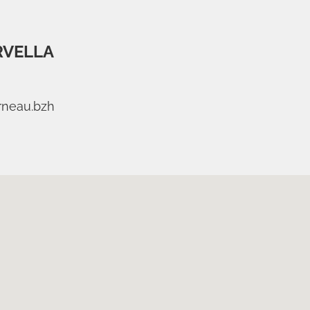
RVELLA
rneau.bzh